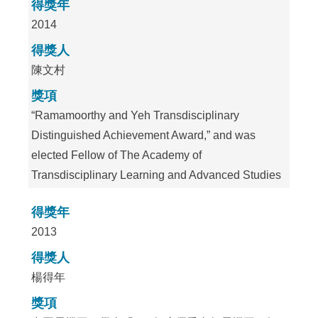
得獎年
2014
得獎人
陳文村
獎項
“Ramamoorthy and Yeh Transdisciplinary
Distinguished Achievement Award,” and was
elected Fellow of The Academy of
Transdisciplinary Learning and Advanced Studies
得獎年
2013
得獎人
楊得年
獎項