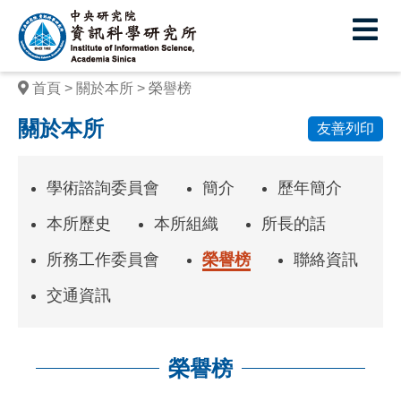
中
央
研
首頁
關於本所
榮譽榜
究
關於本所
友善列印
院
資
學術諮詢委員會
簡介
歷年簡介
訊
本所歷史
本所組織
所長的話
科
所務工作委員會
榮譽榜
聯絡資訊
學
交通資訊
研
究
所
榮譽榜