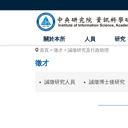
跳
到
主
中
要
內
央
容
區
研
塊
關於本所
人員
研究
究
首頁
徵才
誠徵研究及行政助理
院
徵才
資
訊
誠徵研究人員
誠徵博士後研究
科
學
研
究
:::