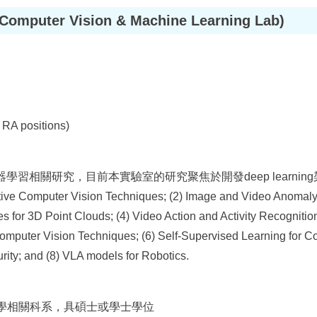
puter Vision & Machine Learning Lab)
A positions)
習相關研究，目前本實驗室的研究聚焦於開發deep learni
omputer Vision Techniques; (2) Image and Video Anomaly De
 for 3D Point Clouds; (4) Video Action and Activity Recognitio
mputer Vision Techniques; (6) Self-Supervised Learning for Co
rity; and (8) VLA models for Robotics.
數學相關科系，具碩士或學士學位