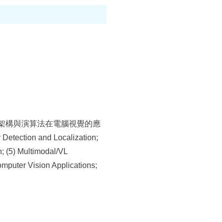
ng架構與演算法在電腦視覺的應
tection and Localization;
n; (5) Multimodal/VL
mputer Vision Applications;