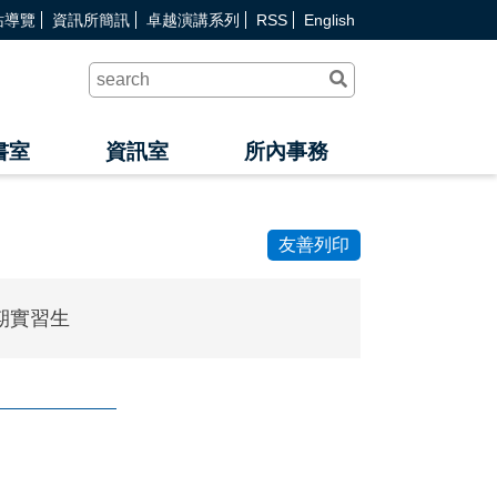
站導覽
資訊所簡訊
卓越演講系列
RSS
English
送
出
查
詢
書室
資訊室
所內事務
友善列印
期實習生