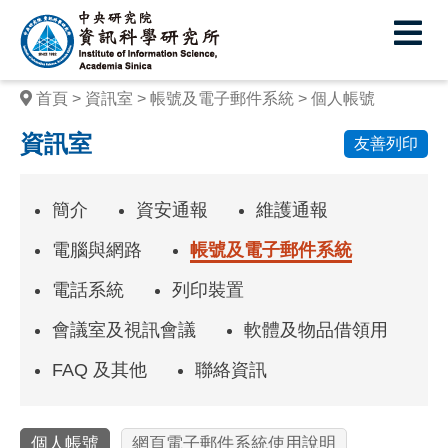
中
央
研
首頁
資訊室
帳號及電子郵件系統
個人帳號
究
資訊室
友善列印
院
資
簡介
資安通報
維護通報
訊
電腦與網路
帳號及電子郵件系統
科
電話系統
列印裝置
學
會議室及視訊會議
軟體及物品借領用
研
究
FAQ 及其他
聯絡資訊
所
個人帳號
網頁電子郵件系統使用說明