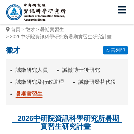
中
央
研
首頁
徵才
暑期實習生
究
2026中研院資訊科學研究所暑期實習生研究計畫
院
徵才
友善列印
資
訊
誠徵研究人員
誠徵博士後研究
科
誠徵研究及行政助理
誠徵研發替代役
學
暑期實習生
研
究
2026中研院資訊科學研究所暑期
所
實習生研究計畫