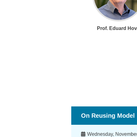
Prof. Eduard Ho
On Reusing Model
時
Wednesday, November