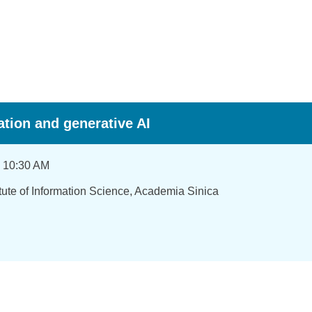
ation and generative AI
6 10:30 AM
itute of Information Science, Academia Sinica