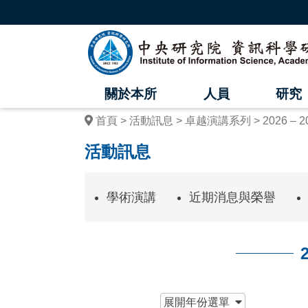
跳
到
主
中
要
內
央
容
區
研
塊
關於本所
人員
研究
究
首頁
活動訊息
卓越演講系列
2026 – 2
院
活動訊息
資
訊
學術演講
近期消息與榮譽
科
學
研
究
:::
展開
年份選單