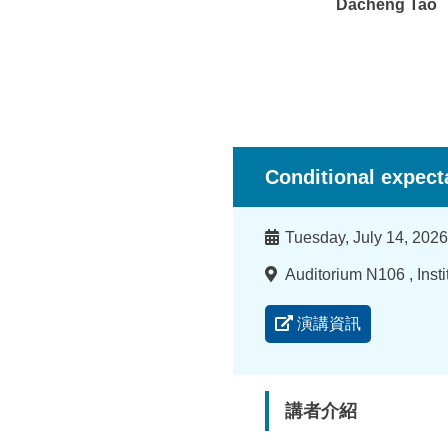
Dacheng Tao
Conditional expect
時
Tuesday, July 14, 202
間
地
Auditorium N106 , Inst
點
演講資訊
講者介紹