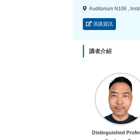
間
地
Auditorium N106 , Inst
點
演講資訊
講者介紹
Distinguished Profe