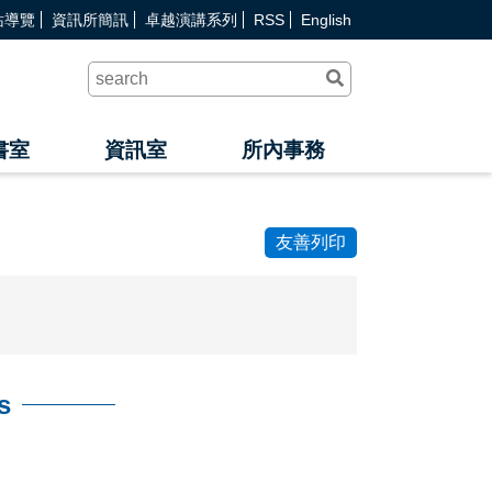
站導覽
資訊所簡訊
卓越演講系列
RSS
English
送
出
查
詢
書室
資訊室
所內事務
友善列印
s