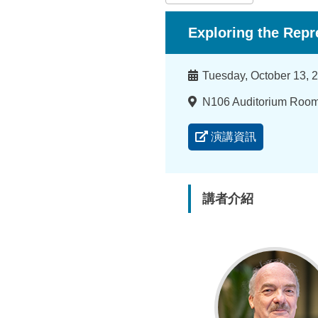
所
Exploring the Repr
時
Tuesday, October 13, 
間
地
N106 Auditorium Room ,
點
演講資訊
講者介紹