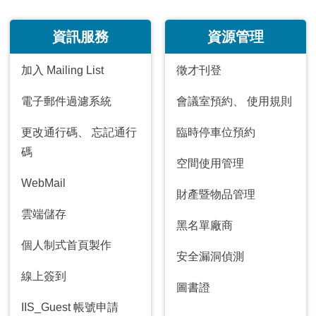
資訊服務
資源管理
加入 Mailing List
徵才刊登
電子郵件過濾系統
會議室預約
、
使用規則
更改通行碼
、
忘記通行
臨時停車位預約
碼
空間使用管理
WebMail
財產暨物品管理
雲端儲存
黑名單廠商
個人制式首頁製作
安全漏洞偵測
線上簽到
圖書證
IIS_Guest 帳號申請