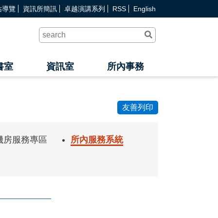
站導覽
資訊所簡訊
卓越演講系列
RSS
English
送
出
查
詢
書室
資訊室
所內事務
友善列印
與機房服務專區
所內服務系統