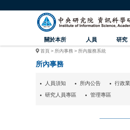
跳
到
主
中
要
內
央
容
區
研
塊
關於本所
人員
研究
究
首頁
所內事務
所內服務系統
院
所內事務
資
訊
人員須知
所內公告
行政
科
研究人員專區
管理專區
學
研
究