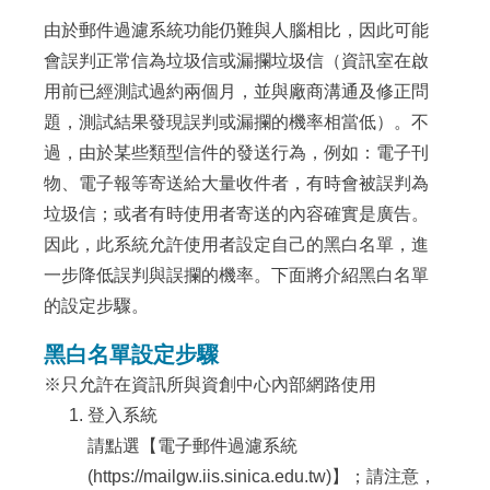
由於郵件過濾系統功能仍難與人腦相比，因此可能
會誤判正常信為垃圾信或漏攔垃圾信（資訊室在啟
用前已經測試過約兩個月，並與廠商溝通及修正問
題，測試結果發現誤判或漏攔的機率相當低）。不
過，由於某些類型信件的發送行為，例如：電子刊
物、電子報等寄送給大量收件者，有時會被誤判為
垃圾信；或者有時使用者寄送的內容確實是廣告。
因此，此系統允許使用者設定自己的黑白名單，進
一步降低誤判與誤攔的機率。下面將介紹黑白名單
的設定步驟。
黑白名單設定步驟
※只允許在資訊所與資創中心內部網路使用
登入系統
請點選【
電子郵件過濾系統
(https://mailgw.iis.sinica.edu.tw)
】；請注意，