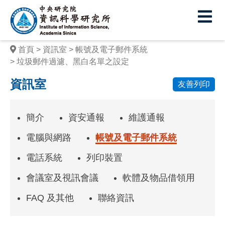
中
央
研
首頁
資訊室
帳號及電子郵件系統
究
垃圾郵件過濾、黑白名單之設定
院
資訊室
友善列印
資
訊
簡介
資安通報
維護通報
科
電腦與網路
帳號及電子郵件系統
學
電話系統
列印裝置
研
會議室及視訊會議
軟體及物品借領用
究
FAQ 及其他
聯絡資訊
所