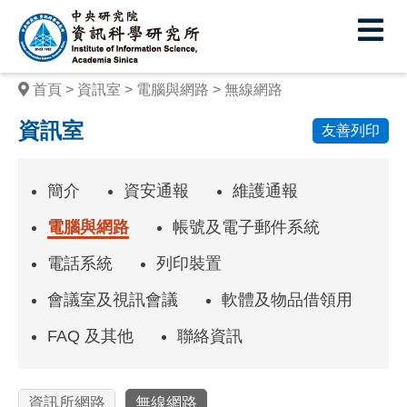
中
央
研
首頁
資訊室
電腦與網路
無線網路
究
資訊室
友善列印
院
資
簡介
資安通報
維護通報
訊
電腦與網路
帳號及電子郵件系統
科
電話系統
列印裝置
學
會議室及視訊會議
軟體及物品借領用
研
究
FAQ 及其他
聯絡資訊
所
資訊所網路
無線網路