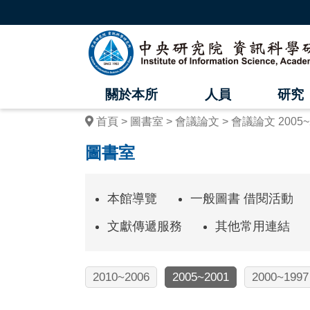
跳
到
主
中
要
內
央
容
區
研
塊
關於本所
人員
研究
究
首頁
圖書室
會議論文
會議論文 2005~
院
圖書室
資
訊
本館導覽
一般圖書 借閱活動
科
文獻傳遞服務
其他常用連結
學
研
2010~2006
2005~2001
2000~1997
究