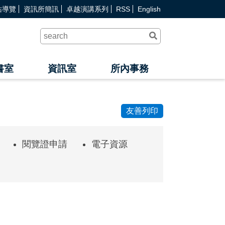
站導覽
資訊所簡訊
卓越演講系列
RSS
English
送
出
查
詢
書室
資訊室
所內事務
友善列印
閱覽證申請
電子資源