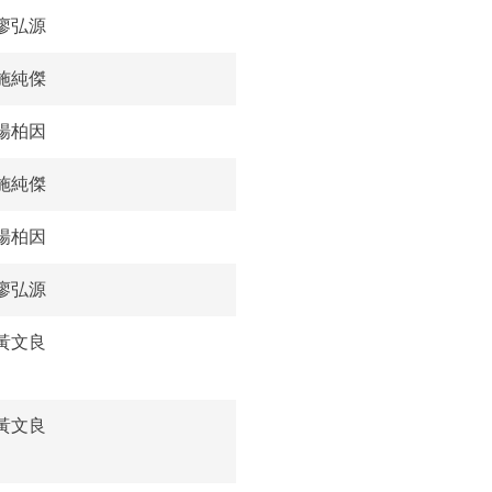
廖弘源
施純傑
楊柏因
施純傑
楊柏因
廖弘源
黃文良
黃文良