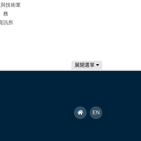
政與技術業
務
資訊所
展開選單
首
EN
頁