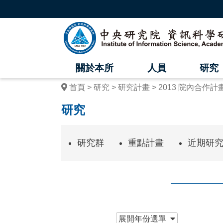
跳
到
主
中
要
內
央
容
區
研
塊
關於本所
人員
研究
究
首頁
研究
研究計畫
2013 院內合作計
院
研究
資
訊
研究群
重點計畫
近期研
科
學
研
究
:::
展開
年份選單