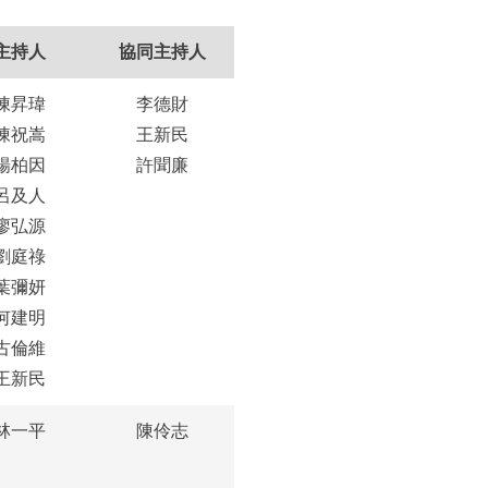
主持人
協同主持人
陳昇瑋
李德財
陳祝嵩
王新民
楊柏因
許聞廉
呂及人
廖弘源
劉庭祿
葉彌妍
何建明
古倫維
王新民
林一平
陳伶志