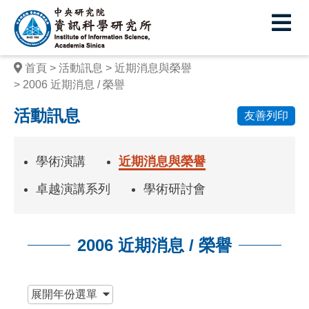
中
央
研
首頁
活動訊息
近期消息與榮譽
究
2006 近期消息 / 榮譽
院
活動訊息
友善列印
資
訊
學術演講
近期消息與榮譽
科
卓越演講系列
學術研討會
學
研
2006 近期消息 / 榮譽
究
:::
所
展開
年份選單