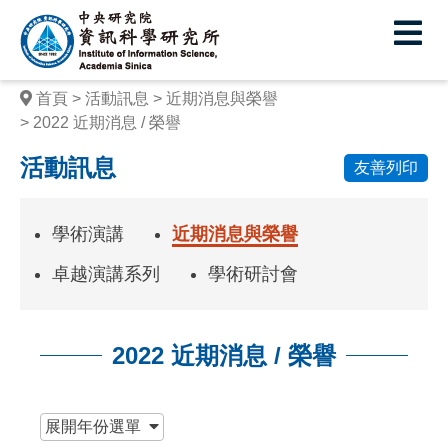
中
央
研
首頁
活動訊息
近期消息與榮譽
究
2022 近期消息 / 榮譽
院
活動訊息
友善列印
資
訊
學術演講
近期消息與榮譽
科
卓越演講系列
學術研討會
學
研
2022 近期消息 / 榮譽
究
:::
所
展開
年份選單