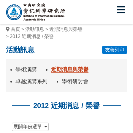
中
央
研
首頁
活動訊息
近期消息與榮譽
究
2012 近期消息 / 榮譽
院
活動訊息
友善列印
資
訊
學術演講
近期消息與榮譽
科
卓越演講系列
學術研討會
學
研
2012 近期消息 / 榮譽
究
:::
所
展開
年份選單