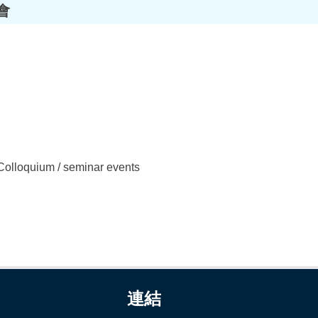
會
Colloquium / seminar events
連結