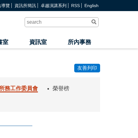
站導覽
資訊所簡訊
卓越演講系列
RSS
English
送
出
查
詢
書室
資訊室
所內事務
友善列印
所務工作委員會
榮譽榜