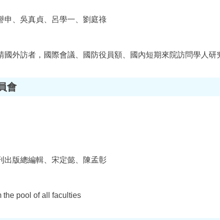
譽申、吳真貞、呂學一、劉庭祿
請國外訪者，國際會議、國防役員額、國內短期來院訪問學人研
員會
刊出版總編輯、宋定懿、陳孟彰
he pool of all faculties