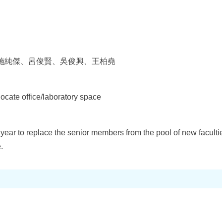
施純傑、呂俊賢、吳俊興、王柏堯
ocate office/laboratory space
ear to replace the senior members from the pool of new faculti
.