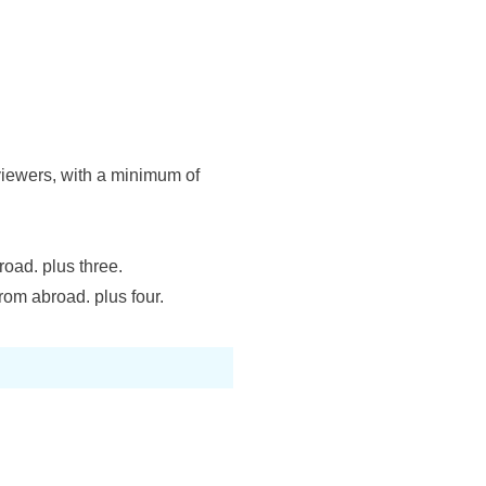
viewers, with a minimum of
oad. plus three.
rom abroad. plus four.