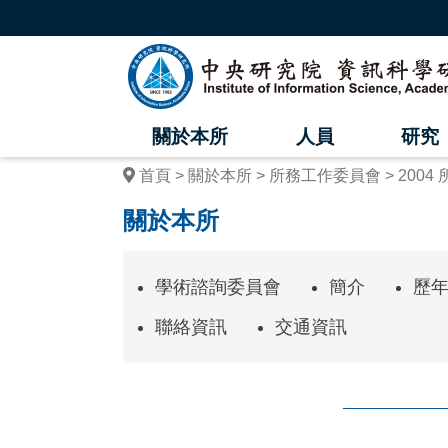
跳
到
主
中
要
內
央
容
區
研
塊
關於本所
人員
研究
究
首頁
關於本所
所務工作委員會
200
院
關於本所
資
訊
學術諮詢委員會
簡介
歷
科
聯絡資訊
交通資訊
學
研
究