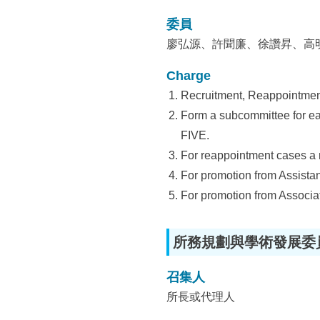
委員
廖弘源、許聞廉、徐讚昇、高
Charge
Recruitment, Reappointmen
Form a subcommittee for ea
FIVE.
For reappointment cases a 
For promotion from Assistan
For promotion from Associat
所務規劃與學術發展委
召集人
所長或代理人