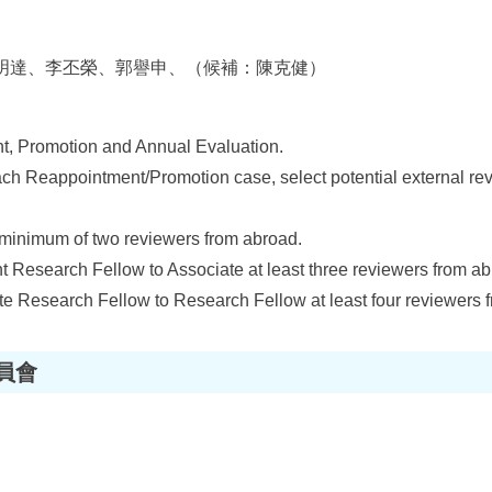
明達、李丕榮、郭譽申、（候補：陳克健）
t, Promotion and Annual Evaluation.
ch Reappointment/Promotion case, select potential external re
minimum of two reviewers from abroad.
t Research Fellow to Associate at least three reviewers from abr
e Research Fellow to Research Fellow at least four reviewers f
員會