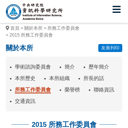
中
央
研
首頁
關於本所
所務工作委員會
究
2015 所務工作委員會
院
關於本所
友善列印
資
訊
學術諮詢委員會
簡介
歷年簡介
科
本所歷史
本所組織
所長的話
學
所務工作委員會
榮譽榜
聯絡資訊
研
交通資訊
究
所
2015 所務工作委員會