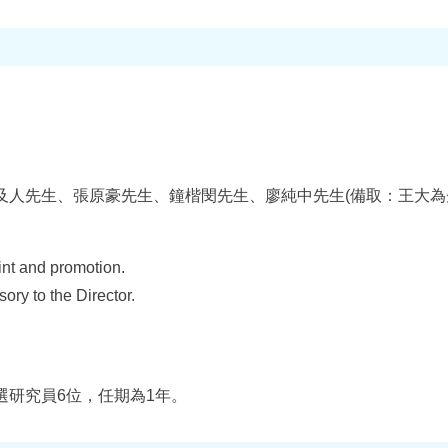
及人先生、張原豪先生、鐘楷閔先生、廖純中先生(備取：王大為
int and promotion.
ory to the Director.
選研究員6位，任期為1年。