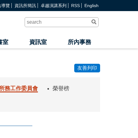
站導覽
資訊所簡訊
卓越演講系列
RSS
English
送
出
查
詢
書室
資訊室
所內事務
友善列印
所務工作委員會
榮譽榜