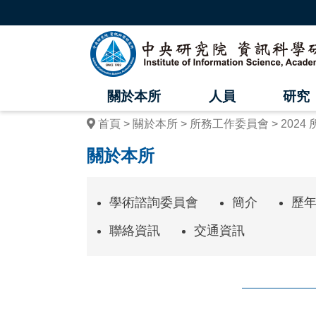
跳
到
主
中
要
內
央
容
區
研
塊
關於本所
人員
研究
究
首頁
關於本所
所務工作委員會
202
院
關於本所
資
訊
學術諮詢委員會
簡介
歷
科
聯絡資訊
交通資訊
學
研
究