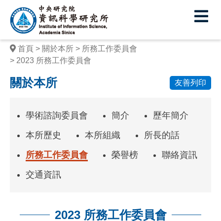
中
央
研
首頁
關於本所
所務工作委員會
究
2023 所務工作委員會
院
關於本所
友善列印
資
訊
學術諮詢委員會
簡介
歷年簡介
科
本所歷史
本所組織
所長的話
學
所務工作委員會
榮譽榜
聯絡資訊
研
交通資訊
究
所
2023 所務工作委員會