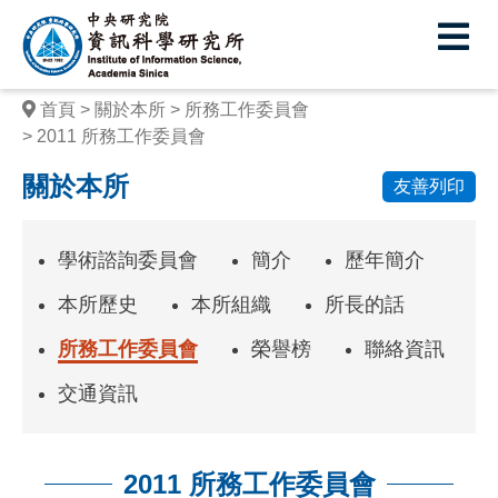
中
央
研
首頁
關於本所
所務工作委員會
究
2011 所務工作委員會
院
關於本所
友善列印
資
訊
學術諮詢委員會
簡介
歷年簡介
科
本所歷史
本所組織
所長的話
學
所務工作委員會
榮譽榜
聯絡資訊
研
交通資訊
究
所
2011 所務工作委員會